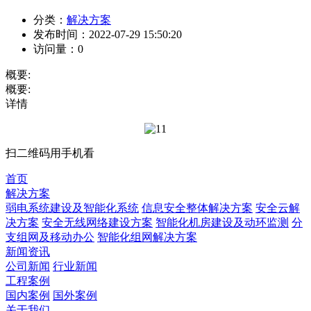
分类：
解决方案
发布时间：
2022-07-29 15:50:20
访问量：
0
概要:
概要:
详情
扫二维码用手机看
首页
解决方案
弱电系统建设及智能化系统
信息安全整体解决方案
安全云解
决方案
安全无线网络建设方案
智能化机房建设及动环监测
分
支组网及移动办公
智能化组网解决方案
新闻资讯
公司新闻
行业新闻
工程案例
国内案例
国外案例
关于我们