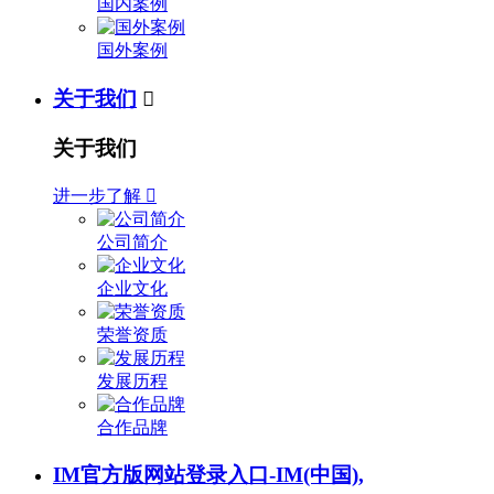
国内案例
国外案例
关于我们

关于我们
进一步了解

公司简介
企业文化
荣誉资质
发展历程
合作品牌
IM官方版网站登录入口-IM(中国),